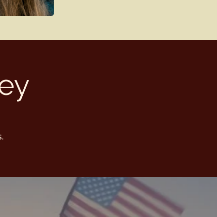
ley
.