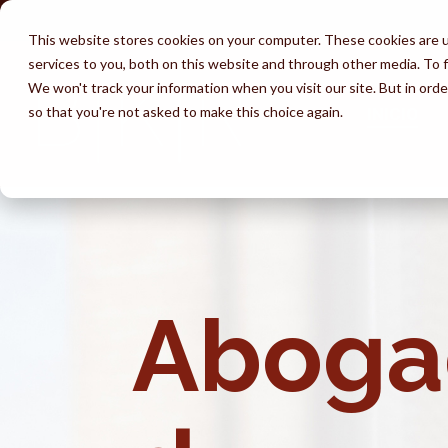
Skip
to
This website stores cookies on your computer. These cookies are 
the
services to you, both on this website and through other media. To f
main
content.
We won't track your information when you visit our site. But in orde
so that you're not asked to make this choice again.
INICIO
Servicios
Abogados
Éxitos
Aprender
Inmigración por
Perdón
Ev
Testimonios
Prohibición por presencia
Matrimonio
provisional
ilegal
Un
Por qué escoger BKR
Visas para
Visas de emp
Tiempo de espera para la
prometidos
Pr
Aboga
residencia
Descargo de Responsabilidad
Visa U
I-130
Deportación e ICE
Ajuste de estatus
La vida indocumentada