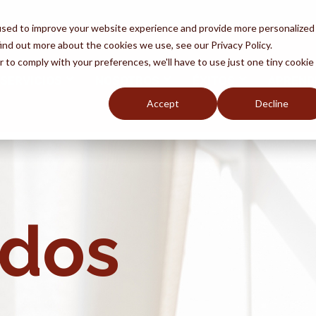
used to improve your website experience and provide more personalized
ind out more about the cookies we use, see our Privacy Policy.
r to comply with your preferences, we'll have to use just one tiny cookie
SERVICIOS
NOSOTROS
ÉXITOS
APREND
Accept
Decline
ite el fraude
Defensa de
deportación
 abogado - ¿por qué?
leo
La ciudadanía
eguntas frecuentes
dos
DACA