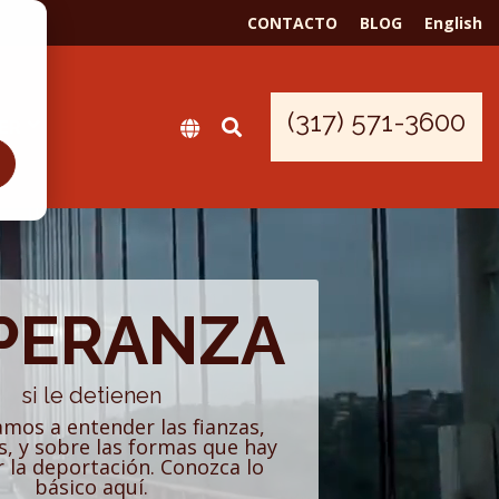
CONTACTO
BLOG
English
(317) 571-3600
ER
PERANZA
si le detienen
mos a entender las fianzas,
s, y sobre las formas que hay
r la deportación. Conozca lo
básico aquí.