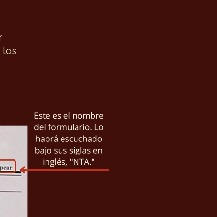
r
 los