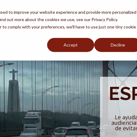
used to improve your website experience and provide more personalized
ind out more about the cookies we use, see our Privacy Policy.
r to comply with your preferences, we'll have to use just one tiny cookie
SERVICIOS
NOSOTROS
ÉXITOS
APREND
Accept
Decline
ite el fraude
Defensa de
deportación
 abogado - ¿por qué?
leo
La ciudadanía
ES
eguntas frecuentes
DACA
Le ayuda
audiencia
de evita