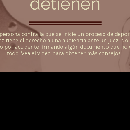
detienen
persona contra la que se inicie un proceso de depo
z tiene el derecho a una audiencia ante un juez. No
o por accidente firmando algún documento que no 
todo. Vea el video para obtener más consejos.