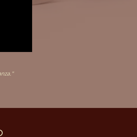
anza."
o