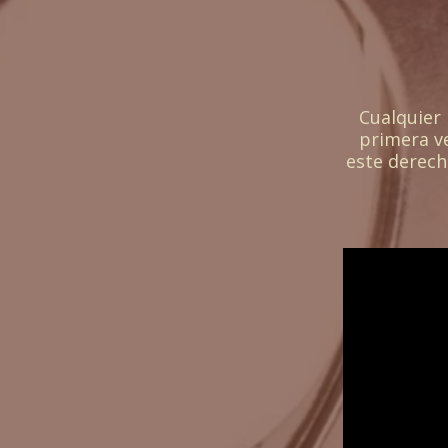
Asistentes
Cualquier 
primera ve
este derech