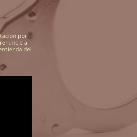
rtación por
 renuncie a
entienda del