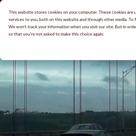
Skip
to
This website stores cookies on your computer. These cookies are 
the
services to you, both on this website and through other media. To f
main
content.
We won't track your information when you visit our site. But in orde
so that you're not asked to make this choice again.
INICIO
Servicios
Abogados
Éxitos
Aprender
Inmigración por
Perdón
Ev
Testimonios
Prohibición por presencia
Matrimonio
provisional
ilegal
Un
Por qué escoger BKR
Visas para
Visas de emp
Tiempo de espera para la
prometidos
Pr
residencia
Descargo de Responsabilidad
Visa U
I-130
Deportación e ICE
Ajuste de estatus
La vida indocumentada