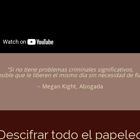
"Si no tiene problemas criminales significativos,
sible que le liberen el mismo día sin necesidad de fi
-- Megan Kight, Abogada
Descifrar todo el papele